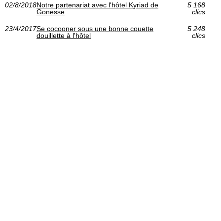
02/8/2018
Notre partenariat avec l'hôtel Kyriad de
5 168
Gonesse
clics
23/4/2017
Se cocooner sous une bonne couette
5 248
douillette à l'hôtel
clics