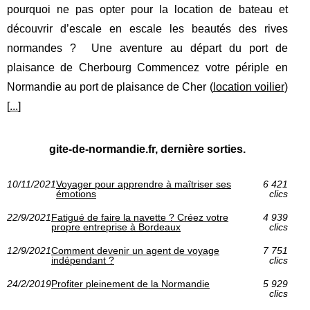
pourquoi ne pas opter pour la location de bateau et
découvrir d’escale en escale les beautés des rives
normandes ? Une aventure au départ du port de
plaisance de Cherbourg Commencez votre périple en
Normandie au port de plaisance de Cher (
location voilier
)
[
...
]
gite-de-normandie.fr, dernière sorties.
10/11/2021
Voyager pour apprendre à maîtriser ses
6 421
émotions
clics
22/9/2021
Fatigué de faire la navette ? Créez votre
4 939
propre entreprise à Bordeaux
clics
12/9/2021
Comment devenir un agent de voyage
7 751
indépendant ?
clics
24/2/2019
Profiter pleinement de la Normandie
5 929
clics