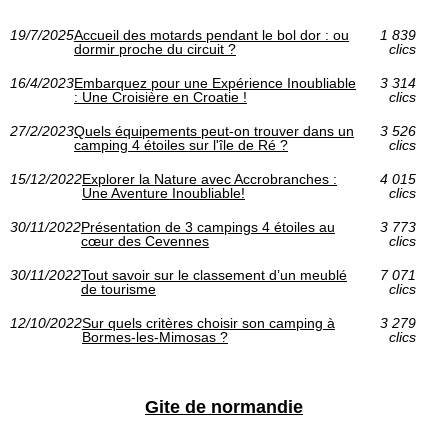
19/7/2025
Accueil des motards pendant le bol dor : ou
1 839
dormir proche du circuit ?
clics
16/4/2023
Embarquez pour une Expérience Inoubliable
3 314
: Une Croisière en Croatie !
clics
27/2/2023
Quels équipements peut-on trouver dans un
3 526
camping 4 étoiles sur l'île de Ré ?
clics
15/12/2022
Explorer la Nature avec Accrobranches :
4 015
Une Aventure Inoubliable!
clics
30/11/2022
Présentation de 3 campings 4 étoiles au
3 773
cœur des Cevennes
clics
30/11/2022
Tout savoir sur le classement d’un meublé
7 071
de tourisme
clics
12/10/2022
Sur quels critères choisir son camping à
3 279
Bormes-les-Mimosas ?
clics
Gite de normandie